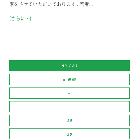
家をさせていただいております。若者...
(さらに…)
83 / 83
« 先頭
«
...
10
20