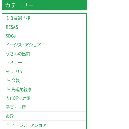
カテゴリー
１８歳選挙権
RESAS
SDGs
イージス・アショア
うさみの出前
セミナー
そうせい
会報
先進地視察
人口減少対策
子育て支援
市政
イージス・アショア