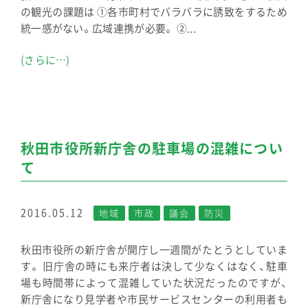
の観光の課題は ①各市町村でバラバラに誘致をするため
統一感がない。広域連携が必要。 ②...
(さらに…)
秋田市役所新庁舎の駐車場の混雑につい
て
2016.05.12
地域
市政
議会
防災
秋田市役所の新庁舎が開庁し一週間がたとうとしていま
す。 旧庁舎の時にも来庁者は決して少なくはなく、駐車
場も時間帯によって混雑していた状況だったのですが、
新庁舎になり見学者や市民サービスセンターの利用者も