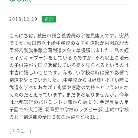
2018.12.29
雑記
こんにちは。秋田市議会義委員の宇佐見康人です。 突然
ですが、秋田市立土崎中学校の女子剣道部が内閣総理大
臣杯若鷲旗争奪全国剣道大会で準優勝しました。 私の姪
っ子がキャプテンをしているのですが、それ以上に地元
の子供達が全国で活躍している姿を見られるというのは
本当に嬉しいことです。 私も、小学校の時は兄の影響で
剣道をやっていました。（中学校からは野球） 小さい時に
武道を学べたおかげで礼儀や感謝の気持ちというのを培
えたのだと思っています。まだまだ足りませんが。 今年
は北都銀行のバドミントン部から始まり、金足農業の甲
子園での大活躍、将軍野中学校のラグビー部、土崎中学校
の女子剣道部の全国２位の活躍など秋田...
(さらに…)