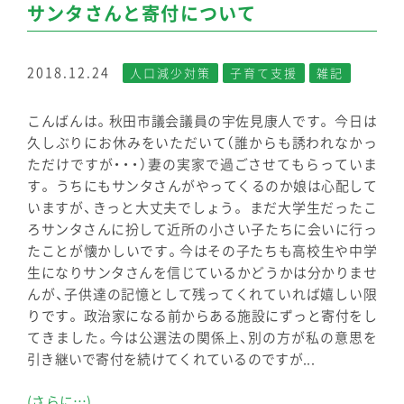
サンタさんと寄付について
2018.12.24
人口減少対策
子育て支援
雑記
こんばんは。秋田市議会議員の宇佐見康人です。 今日は
久しぶりにお休みをいただいて（誰からも誘われなかっ
ただけですが・・・）妻の実家で過ごさせてもらっていま
す。 うちにもサンタさんがやってくるのか娘は心配して
いますが、きっと大丈夫でしょう。 まだ大学生だったこ
ろサンタさんに扮して近所の小さい子たちに会いに行っ
たことが懐かしいです。今はその子たちも高校生や中学
生になりサンタさんを信じているかどうかは分かりませ
んが、子供達の記憶として残ってくれていれば嬉しい限
りです。 政治家になる前からある施設にずっと寄付をし
てきました。今は公選法の関係上、別の方が私の意思を
引き継いで寄付を続けてくれているのですが...
(さらに…)