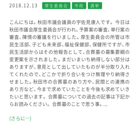
2018.12.13
厚生委員会
市政
選挙
こんにちは。秋田市議会議員の宇佐見康人です。 今日は
秋田市議会厚生委員会が行われ、予算案の審査、単行案の
審査、陳情の審議を行いました。厚生委員会の所管は市
民生活部、子ども未来部、福祉保健部、保健所ですが、市
民生活部からはその他報告として、合葬墓の募集要綱の
変更案を示されました。まだいまいち納得しない部分は
ありますが、意見として出していたものが半分取り入れ
てくれたので、どこかで折り合いをつけ無理やり納得さ
せました。秋田市の合葬墓のあり方や、民間との連携の
あり方など、今まで求めていたことを今後も求めていき
たいと思います。 合葬墓についての過去の記事は下記か
らお読みください。 合葬墓のことで思う事。...
(さらに…)