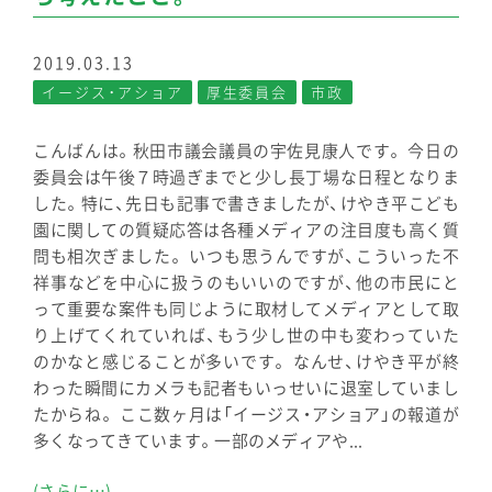
2019.03.13
イージス・アショア
厚生委員会
市政
こんばんは。秋田市議会議員の宇佐見康人です。 今日の
委員会は午後７時過ぎまでと少し長丁場な日程となりま
した。特に、先日も記事で書きましたが、けやき平こども
園に関しての質疑応答は各種メディアの注目度も高く質
問も相次ぎました。 いつも思うんですが、こういった不
祥事などを中心に扱うのもいいのですが、他の市民にと
って重要な案件も同じように取材してメディアとして取
り上げてくれていれば、もう少し世の中も変わっていた
のかなと感じることが多いです。 なんせ、けやき平が終
わった瞬間にカメラも記者もいっせいに退室していまし
たからね。 ここ数ヶ月は「イージス・アショア」の報道が
多くなってきています。一部のメディアや...
(さらに…)