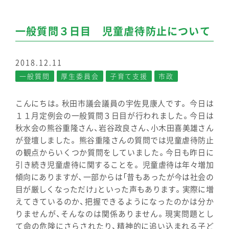
一般質問３日目 児童虐待防止について
2018.12.11
一般質問
厚生委員会
子育て支援
市政
こんにちは。秋田市議会議員の宇佐見康人です。 今日は
１１月定例会の一般質問３日目が行われました。今日は
秋水会の熊谷重隆さん、岩谷政良さん、小木田喜美雄さん
が登壇しました。 熊谷重隆さんの質問では児童虐待防止
の観点からいくつか質問をしていました。今日も昨日に
引き続き児童虐待に関することを。 児童虐待は年々増加
傾向にありますが、一部からは「昔もあったが今は社会の
目が厳しくなっただけ」といった声もあります。実際に増
えてきているのか、把握できるようになったのかは分か
りませんが、そんなのは関係ありません。現実問題とし
て命の危険にさらされたり、精神的に追い込まれる子ど