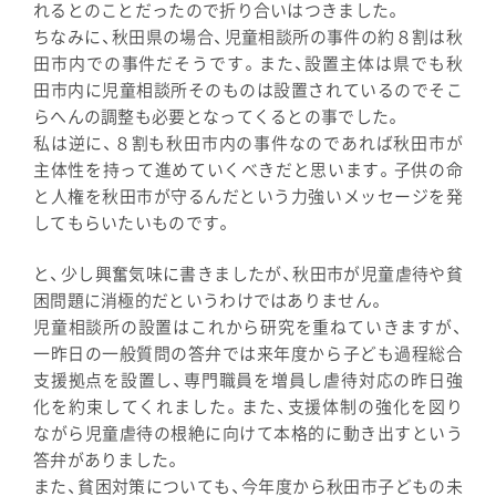
れるとのことだったので折り合いはつきました。
ちなみに、秋田県の場合、児童相談所の事件の約８割は秋
田市内での事件だそうです。また、設置主体は県でも秋
田市内に児童相談所そのものは設置されているのでそこ
らへんの調整も必要となってくるとの事でした。
私は逆に、８割も秋田市内の事件なのであれば秋田市が
主体性を持って進めていくべきだと思います。子供の命
と人権を秋田市が守るんだという力強いメッセージを発
してもらいたいものです。
と、少し興奮気味に書きましたが、秋田市が児童虐待や貧
困問題に消極的だというわけではありません。
児童相談所の設置はこれから研究を重ねていきますが、
一昨日の一般質問の答弁では来年度から子ども過程総合
支援拠点を設置し、専門職員を増員し虐待対応の昨日強
化を約束してくれました。また、支援体制の強化を図り
ながら児童虐待の根絶に向けて本格的に動き出すという
答弁がありました。
また、貧困対策についても、今年度から秋田市子どもの未